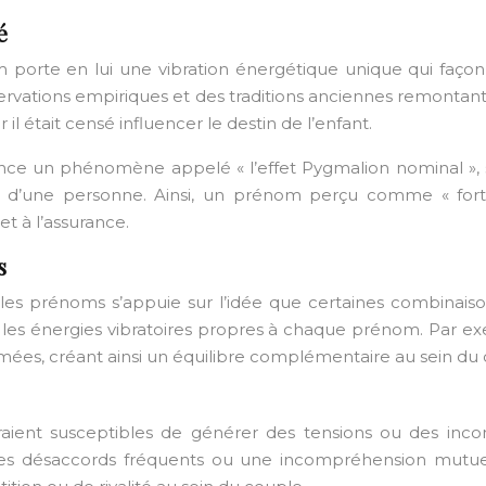
é
 porte en lui une vibration énergétique unique qui façon
bservations empiriques et des traditions anciennes remontant
l était censé influencer le destin de l’enfant.
nce un phénomène appelé « l’effet Pygmalion nominal », 
d’une personne. Ainsi, un prénom perçu comme « fort
et à l’assurance.
s
es prénoms s’appuie sur l’idée que certaines combinaison
entre les énergies vibratoires propres à chaque prénom. Pa
mées, créant ainsi un équilibre complémentaire au sein du 
aient susceptibles de générer des tensions ou des incomp
 des désaccords fréquents ou une incompréhension mutuel