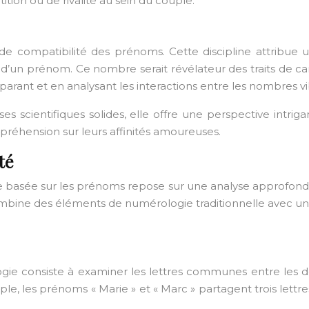
ion ou de rivalité au sein du couple.
 de compatibilité des prénoms. Cette discipline attribue 
» d’un prénom. Ce nombre serait révélateur des traits de c
arant et en analysant les interactions entre les nombres v
 scientifiques solides, elle offre une perspective intriga
éhension sur leurs affinités amoureuses.
té
 basée sur les prénoms repose sur une analyse approfondi
ombine des éléments de numérologie traditionnelle avec un
e consiste à examiner les lettres communes entre les de
ple, les prénoms « Marie » et « Marc » partagent trois lettre