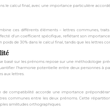
s le calcul final, avec une importance particulière accor
 combine ces différents éléments – lettres communes, trai
ecté d’un coefficient spécifique, reflétant son importance r
n poids de 30% dans le calcul final, tandis que les lettres
lité
 basé sur les prénoms repose sur une méthodologie précis
uantifier l’harmonie potentielle entre deux personnes à par
s aux lettres.
e de compatibilité accorde une importance prépondérant
lettres communes entre les deux prénoms. Cette répartition 
mples similitudes orthographiques.