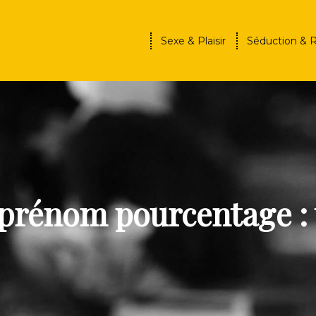
Sexe & Plaisir
Séduction & 
 prénom pourcentage : 