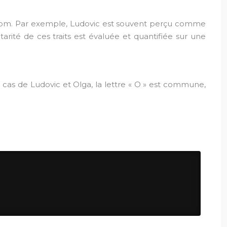
rénom. Par exemple, Ludovic est souvent perçu comme
arité de ces traits est évaluée et quantifiée sur une
cas de Ludovic et Olga, la lettre « O » est commune,