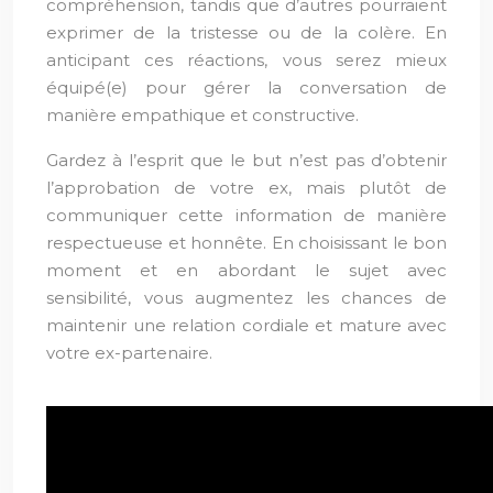
compréhension, tandis que d’autres pourraient
exprimer de la tristesse ou de la colère. En
anticipant ces réactions, vous serez mieux
équipé(e) pour gérer la conversation de
manière empathique et constructive.
Gardez à l’esprit que le but n’est pas d’obtenir
l’approbation de votre ex, mais plutôt de
communiquer cette information de manière
respectueuse et honnête. En choisissant le bon
moment et en abordant le sujet avec
sensibilité, vous augmentez les chances de
maintenir une relation cordiale et mature avec
votre ex-partenaire.